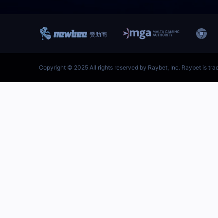
跳
至
内
容