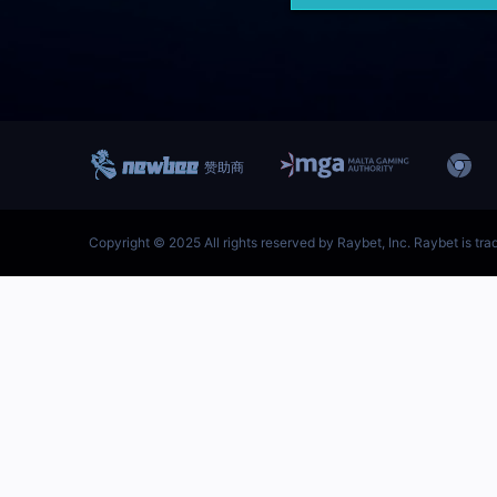
跳
至
内
容