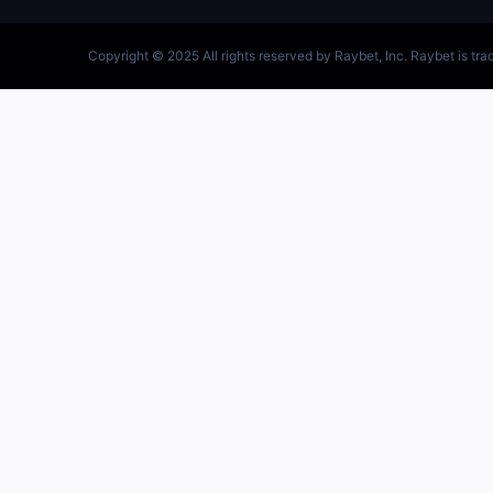
跳
至
内
容